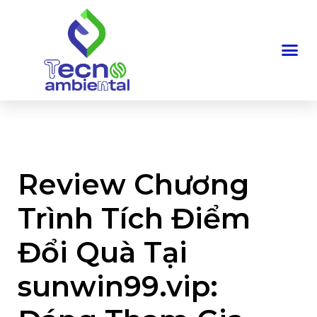
Review Chương
Trình Tích Điểm
Đổi Quà Tại
sunwin99.vip: