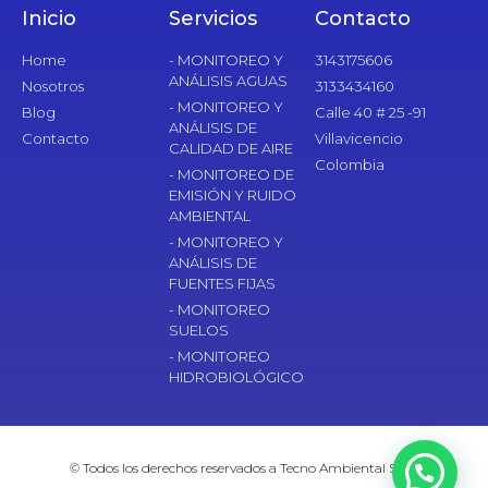
Inicio
Servicios
Contacto
Home
- MONITOREO Y
3143175606
ANÁLISIS AGUAS
Nosotros
3133434160
- MONITOREO Y
Blog
Calle 40 # 25 -91
ANÁLISIS DE
Contacto
Villavicencio
CALIDAD DE AIRE
Colombia
- MONITOREO DE
EMISIÓN Y RUIDO
AMBIENTAL
- MONITOREO Y
ANÁLISIS DE
FUENTES FIJAS
- MONITOREO
SUELOS
- MONITOREO
HIDROBIOLÓGICO
© Todos los derechos reservados a Tecno Ambiental S.A.S.