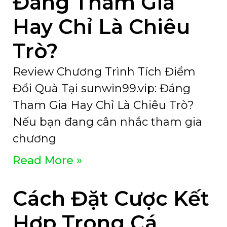
Đáng Tham Gia
Hay Chỉ Là Chiêu
Trò?
Review Chương Trình Tích Điểm
Đổi Quà Tại sunwin99.vip: Đáng
Tham Gia Hay Chỉ Là Chiêu Trò?
Nếu bạn đang cân nhắc tham gia
chương
Read More »
Cách Đặt Cược Kết
Hợp Trong Cá