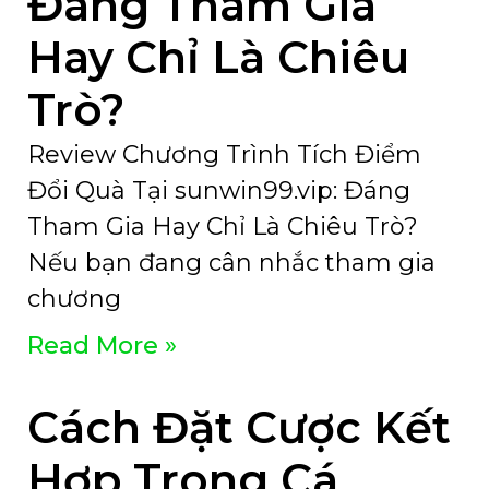
Đáng Tham Gia
Hay Chỉ Là Chiêu
Trò?
Review Chương Trình Tích Điểm
Đổi Quà Tại sunwin99.vip: Đáng
Tham Gia Hay Chỉ Là Chiêu Trò?
Nếu bạn đang cân nhắc tham gia
chương
Read More »
Cách Đặt Cược Kết
Hợp Trong Cá