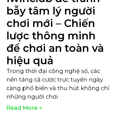
bẫy tâm lý người
chơi mới – Chiến
lược thông minh
để chơi an toàn và
hiệu quả
Trong thời đại công nghệ số, các
nền tảng cá cược trực tuyến ngày
càng phổ biến và thu hút không chỉ
những người chơi
Read More »